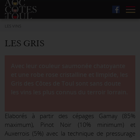
Tog
LES VINS
LES GRIS
Avec leur couleur saumonée chatoyante
et une robe rose cristalline et limpide, les
Gris des Côtes de Toul sont sans doute
les vins les plus connus du terroir lorrain.
Elaborés à partir des cépages Gamay (85%
maximum), Pinot Noir (10% minimum) et
Auxerrois (5%) avec la technique de pressurage